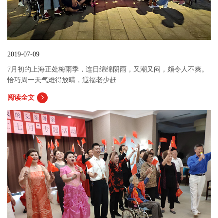
2019-07-09
7月初的上海正处梅雨季，连日绵绵阴雨，又潮又闷，颇令人不爽。
恰巧周一天气难得放晴，遐福老少赶...
阅读全文