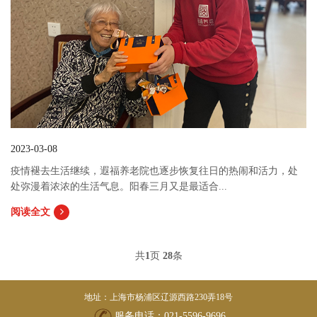
2023-03-08
疫情褪去生活继续，遐福养老院也逐步恢复往日的热闹和活力，处
处弥漫着浓浓的生活气息。阳春三月又是最适合...
阅读全文
共
页
条
1
28
地址：上海市杨浦区辽源西路230弄18号
服务电话：021-5596-9696