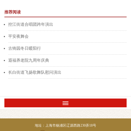
推荐阅读
控江街道合唱团跨年演出
平安夜舞会
古猗园冬日暖阳行
遐福养老院九周年庆典
长白街道飞扬歌舞队慰问演出
地址：上海市杨浦区辽源西路230弄18号