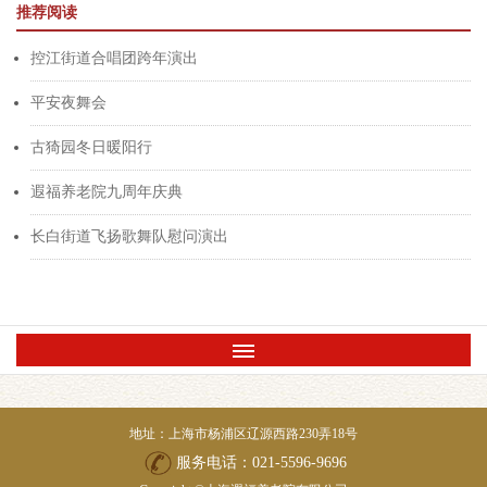
推荐阅读
控江街道合唱团跨年演出
平安夜舞会
古猗园冬日暖阳行
遐福养老院九周年庆典
长白街道飞扬歌舞队慰问演出
地址：上海市杨浦区辽源西路230弄18号
服务电话：021-5596-9696